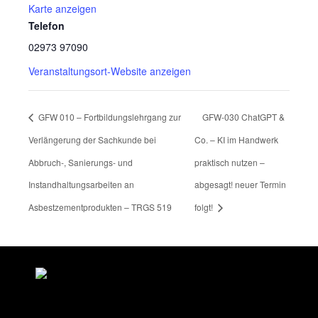
Karte anzeigen
Telefon
02973 97090
Veranstaltungsort-Website anzeigen
GFW 010 – Fortbildungslehrgang zur
GFW-030 ChatGPT &
Verlängerung der Sachkunde bei
Co. – KI im Handwerk
Abbruch-, Sanierungs- und
praktisch nutzen –
Instandhaltungsarbeiten an
abgesagt! neuer Termin
Asbestzementprodukten – TRGS 519
folgt!