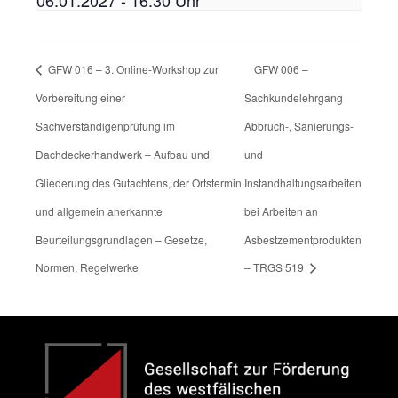
06.01.2027 - 16:30 Uhr
GFW 016 – 3. Online-Workshop zur
GFW 006 –
Vorbereitung einer
Sachkundelehrgang
Sachverständigenprüfung im
Abbruch-, Sanierungs-
Dachdeckerhandwerk – Aufbau und
und
Gliederung des Gutachtens, der Ortstermin
Instandhaltungsarbeiten
und allgemein anerkannte
bei Arbeiten an
Beurteilungsgrundlagen – Gesetze,
Asbestzementprodukten
Normen, Regelwerke
– TRGS 519