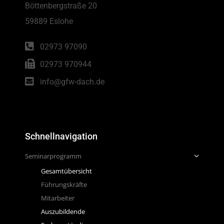
Böttenbergstraße 20
59889 Eslohe
02973 97090
02973 970944
info@gfw-dach.de
Schnellnavigation
Seminarprogramm
Gesamtübersicht
Führungskräfte
Mitarbeiter
Auszubildende