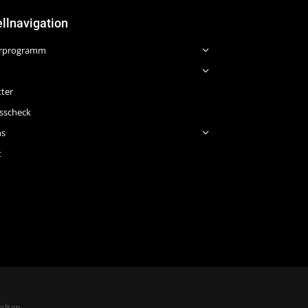
llnavigation
rprogramm
ter
sscheck
ns
t