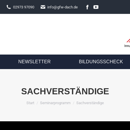
02973 97090
info@gfw-dach.de
NEWSLETTER
BILDUNGSSCHECK
SACHVERSTÄNDIGE
Sie befinden sich hier:
Start
Seminarprogramm
Sachverständige