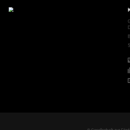
G
B
5