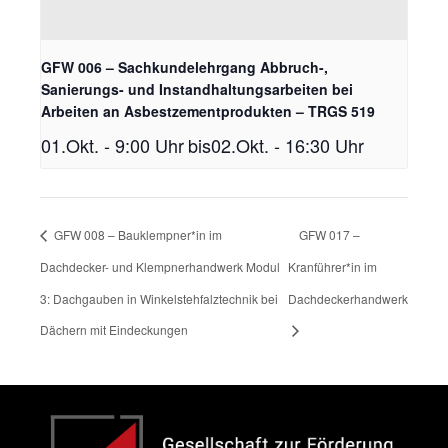
GFW 006 – Sachkundelehrgang Abbruch-,
Sanierungs- und Instandhaltungsarbeiten bei
Arbeiten an Asbestzementprodukten – TRGS 519
01.Okt. - 9:00 Uhr
bis
02.Okt. - 16:30 Uhr
GFW 008 – Bauklempner*in im
GFW 017 –
Dachdecker- und Klempnerhandwerk Modul
Kranführer*in im
3: Dachgauben in Winkelstehfalztechnik bei
Dachdeckerhandwerk
Dächern mit Eindeckungen