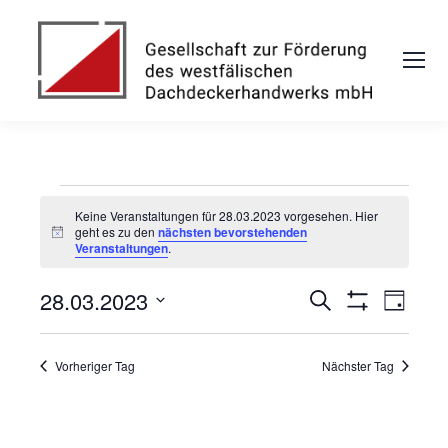
Keine Veranstaltungen für 28.03.2023 vorgesehen. Hier
geht es zu den
nächsten bevorstehenden
Notice
Veranstaltungen
.
28.03.2023
Veranstaltunge
Suche
Veran
Tag
Filter
Datum
Suche
Ansic
Anzeigen
wählen.
und
Navig
Vorheriger Tag
Nächster Tag
Ansichten,
Navigation