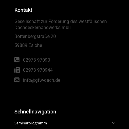
Kontakt
Gesellschaft zur Förderung des westfälischen
Dachdeckerhandwerks mbH
Böttenbergstraße 20
59889 Eslohe
02973 97090
02973 970944
info@gfw-dach.de
Schnellnavigation
Seminarprogramm