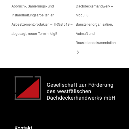
Abbruch-, Sanierungs- und
Dachdeckerhandwerk –
Instandhaltungsarbeiten an
Modul 5
Asbestzementprodukten – TRGS 519 –
Baustellenorganisation,
abgesagt, neuer Termin folgt!
Aufmaß und
Baustellendokumentation
Kontakt