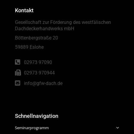
Kontakt
Gesellschaft zur Förderung des westfälischen
Dachdeckerhandwerks mbH
Böttenbergstraße 20
59889 Eslohe
02973 97090
02973 970944
info@gfw-dach.de
Schnellnavigation
Seminarprogramm